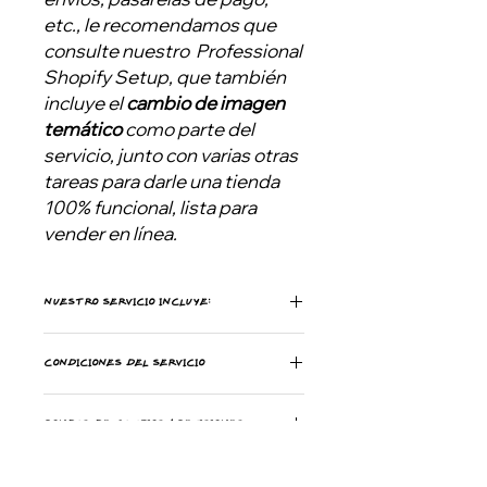
etc., le recomendamos que
consulte nuestro Professional
Shopify Setup, que también
incluye el
cambio de imagen
temático
como parte del
servicio, junto con varias otras
tareas para darle una tienda
100% funcional, lista para
vender en línea.
NUESTRO SERVICIO INCLUYE:
Estas son las tareas que se
CONDICIONES DEL SERVICIO
realizarán en su tema:
Configuración del menú de
No incluye ningún tipo de edición
navegación (mega menú si el
RONDAS DE CAMBIOS / REVISIONES
de código.
tema lo incluye)
Los términos y
Agregar secciones a la tienda
Ofrecemos diferentes opciones
condiciones se aplican a todas
Agregaremos imágenes