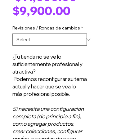
Sale
Price
$9,900.00
Price
Revisiones / Rondas de cambios
*
¿Tu tienda no se ve lo
suficientemente profesional y
atractiva?
Podemos reconfigurar su tema
actual y hacer que se vea lo
más profesional posible.
Si necesita una configuración
completa (de principio a fin),
como agregar productos,
crear colecciones, configurar
envíos, pasarelas de pago,