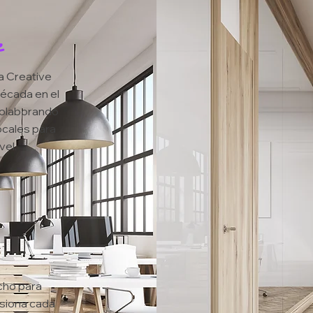
e
a Creative
década en el
colaborando
ocales para
vel.
cho para
siona cada