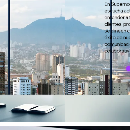
En Superno
escucha ac
entender a 
clientes, p
se alineen 
éxito de nu
comunicació
colaborativ