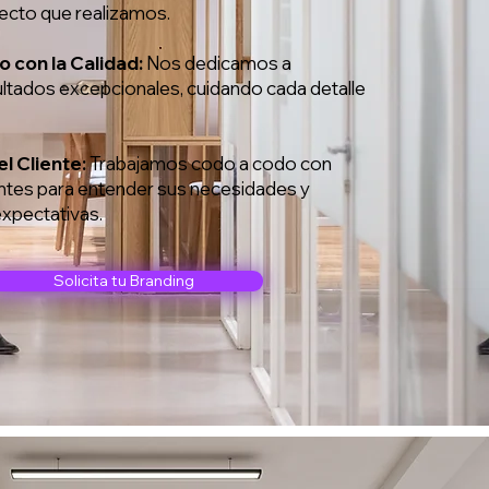
ecto que realizamos.
con la Calidad:
Nos dedicamos a
ultados excepcionales, cuidando cada detalle
l Cliente:
Trabajamos codo a codo con
entes para entender sus necesidades y
expectativas.
Solicita tu Branding