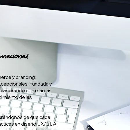
rnacional
erce y branding;
xcepcionales. Fundada y
 colaborando con marcas
imiento de las
gurándonos de que cada
rácticas en diseño UX/UI. A