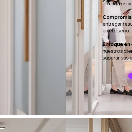
en cada proy
Compromiso 
entregar res
en el diseño.
Enfoque en e
nuestros cli
superar sus 