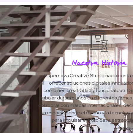
Nuestra Historia
Supernova Creative Studio nació con la 
ofrecer soluciones digitales innovado
combinen creatividad y funcionalidad. 
trabajar durante años en diferentes firmas
colaborar con marcas internacionales, dec
un espacio donde el diseño y la tecnología
para impulsar el éxito de nuestros cli