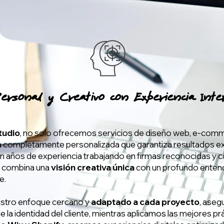
ersonal y Creativo con Experiencia Inte
tudio
, no solo ofrecemos servicios de diseño web, e-comm
 completamente personalizada que garantiza resultados e
on años de experiencia trabajando en firmas reconocidas y
a combina una
visión creativa única
con un profundo entend
e.
estro enfoque cercano y
adaptado a cada proyecto
, ase
 de la identidad del cliente, mientras aplicamos las mejores p