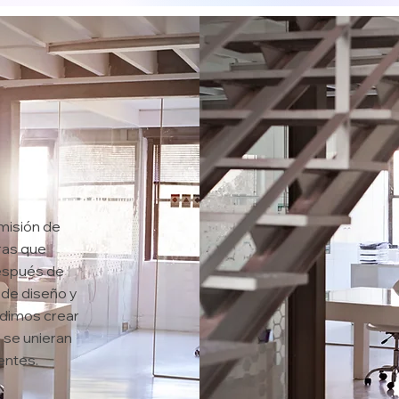
misión de
ras que
Después de
 de diseño y
idimos crear
 se unieran
entes.