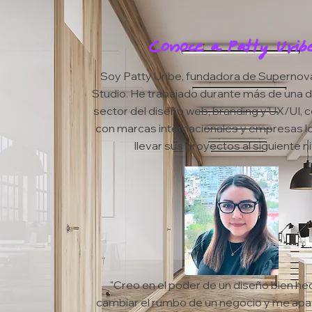
Conoce a Patty Urib
Soy Patty Uribe, fundadora de Supernov
Studio. He trabajado durante más de una 
sector del diseño web, branding y UX/UI, 
con marcas internacionales y empresas l
llevar sus proyectos al siguiente ni
"Creo en el poder de un diseño bien he
cambiar el rumbo de un negocio y me apa