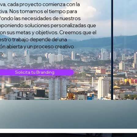
va, cada proyecto comienza con la
tiva. Nos tomamos el tiempo para
fondo las necesidades de nuestros
roponiendo soluciones personalizadas que
con sus metas y objetivos. Creemos que el
estro trabajo depende de una
n abierta y un proceso creativo
o.
Solicita tu Branding